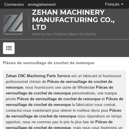
Connexion
enregistrement
Français
ZEHAN MACHINERY
MANUFACTURING CO.,
LTD
Making Your Product Ideas Into Reality
Pièces de verrouillage de crochet de remorque
QU'EST-CE QUE L'ESTAMPAGE DES MÉTAUX?
Zehan CNC Machining Parts Service
est un fabricant et fournisseur
professionnel chinois de
Pièces de verrouillage de crochet de
remorque
, nous fournissons une usine de Wholeslae
Pièces de
verrouillage de crochet de remorque
personnalisée, une marque
privée
Pièces de verrouillage de crochet de remorque
et
Pièces de
verrouillage de crochet de remorque
la fabrication sous contrat,
contactez-nous maintenant pour obtenir le meilleur devis pour
Pièces
de verrouillage de crochet de remorque
nous répondrons en temps
opportun, nous ne sommes pas le prix le plus bas de
Pièces de
verrouillage de crochet de remorque
, mais nous vous fournirons un