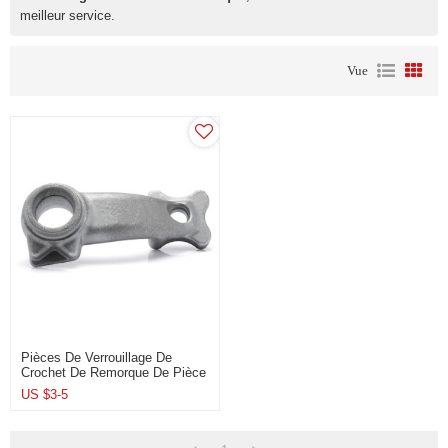
meilleur service.
Vue
Pièces De Verrouillage De
Crochet De Remorque De Pièce
Forgéee De Galvanisation De
US $
3-5
Haute Précision Adaptées Aux
Besoins Du Client