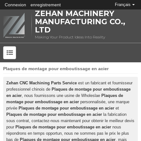
Connexion
enregistrement
Français
ZEHAN MACHINERY
MANUFACTURING CO.,
LTD
Making Your Product Ideas Into Reality
Plaques de montage pour emboutissage en acier
QU'EST-CE QUE L'ESTAMPAGE DES MÉTAUX?
Zehan CNC Machining Parts Service
est un fabricant et fournisseur
professionnel chinois de
Plaques de montage pour emboutissage
en acier
, nous fournissons une usine de Wholeslae
Plaques de
montage pour emboutissage en acier
personnalisée, une marque
privée
Plaques de montage pour emboutissage en acier
et
Plaques de montage pour emboutissage en acier
la fabrication
sous contrat, contactez-nous maintenant pour obtenir le meilleur devis
pour
Plaques de montage pour emboutissage en acier
nous
répondrons en temps opportun, nous ne sommes pas le prix le plus
bas de
Plaques de montage pour emboutissage en acier
, mais