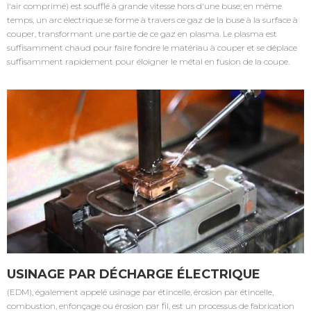
l'air comprimé) est soufflé à grande vitesse hors d'une buse; en même
temps, un arc électrique se forme à travers ce gaz de la buse à la surface à
couper, transformant une partie de ce gaz en plasma. Le plasma est
suffisamment chaud pour faire fondre le matériau à couper et se déplace
suffisamment rapidement pour éloigner le métal en fusion de la coupe.
USINAGE PAR DÉCHARGE ÉLECTRIQUE
(EDM), également appelé usinage par étincelle, érosion par étincelle,
combustion, enfonçage ou érosion par fil, est un processus de fabrication