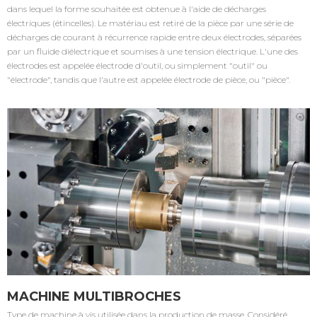
dans lequel la forme souhaitée est obtenue à l'aide de décharges
électriques (étincelles). Le matériau est retiré de la pièce par une série de
décharges de courant à récurrence rapide entre deux électrodes, séparées
par un fluide diélectrique et soumises à une tension électrique. L'une des
électrodes est appelée électrode d'outil, ou simplement "outil" ou
"électrode", tandis que l'autre est appelée électrode de pièce, ou "pièce".
MACHINE MULTIBROCHES
Type de machine à vis utilisée dans la production de masse. Considéré