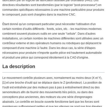
fabrication par un logiciel de fabrication assistée par ordinateur (FAO). Les
directives résultantes sont transformées (par le logiciel "post-processeur") en
commandes spécifiques nécessaires à une machine particulière pour produire
le composant, puis sont chargées dans la machine CNC.
Étant donné qu'un composant particulier peut nécessiter l'utilisation d'un
certain nombre d'outils différents - forets, scies, etc. - les machines modernes
combinent souvent plusieurs outils en une seule "cellule". Dans d'autres
installations, un certain nombre de machines différentes sont utilisées avec un
contrôleur externe et des opérateurs humains ou robotiques qui déplacent le
composant d'une machine à l'autre. Dans les deux cas, la série d'étapes
nécessaires pour produire n'importe quelle pièce est hautement automatisée
et produit une pièce qui correspond étroitement à la CAO d'origine.
La description
Le mouvement contrôle plusieurs axes, normalement au moins deux (X et Y),
[1] et une broche d'outil qui se déplace dans le Z (profondeur). La position de
l'outil est entraînée par des moteurs pas à pas à entraînement direct ou des
servomoteurs afin de fournir des mouvements très précis, ou dans des
conceptions plus anciennes, des moteurs via une série d'engrenages
abaissés. Le contrôle en boucle ouverte fonctionne tant que les forces sont
maintenues suffisamment petites et que les vitesses ne sont pas trop élevées.