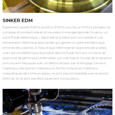
SINKER EDM
Également appelé EDM à cavité ou EDM à volume, un EDM à plongeur se
compose d'une électrode et d'une pièce immergée dans de l'huile ou un
autre fluide diélectrique. L'électrode et la pièce sont connectées à une
alimentation électrique appropriée, qui génère un potentiel électrique
entre les deux parties. À mesure que l'électrode se rapproche de la pièce,
une rupture diélectrique se produit dans le fluide formant un canal de
plasma et de petits sauts d'étincelles. Les matrices et moules de production
sont souvent fabriqués avec un électro-érosion par enfonçage. Certains
matériaux, tels que les matériaux en ferrite molle et les matériaux
magnétiques liés riches en époxy, ne sont pas compatibles avec le plomb
EDM car ils ne sont pas électriquement conducteurs.