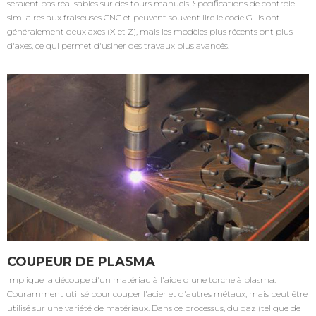
seraient pas réalisables sur des tours manuels. Spécifications de contrôle
similaires aux fraiseuses CNC et peuvent souvent lire le code G. Ils ont
généralement deux axes (X et Z), mais les modèles plus récents ont plus
d'axes, ce qui permet d'usiner des travaux plus avancés.
COUPEUR DE PLASMA
Implique la découpe d'un matériau à l'aide d'une torche à plasma.
Couramment utilisé pour couper l'acier et d'autres métaux, mais peut être
utilisé sur une variété de matériaux. Dans ce processus, du gaz (tel que de