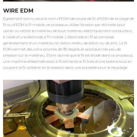
WIRE EDM
Également connu sous le nom d'EDM de coupe de fil, d'EDM de brûlage de
fil ou d'EDM à fil mobile, ce processus utilise l'érosion par étincelle pour
usiner ou retirer le matériau de tout matériau électriquement conducteur,
à l'aide d'une électrode à fil mobile. L'électrode en fil se compose
généralement d'un matériau en laiton revêtu de laiton ou de zinc. Le fil
EDM permet des coins proches de 90 degrés et applique très peu de
pression sur le matériau. Étant donné que le fil est érodé dans ce processus,
une machine d'électroérosion à fil alimente le fil frais d'une bobine tout en
coupant le fil utilisé et en le laissant dans une poubelle pour le recyclage.