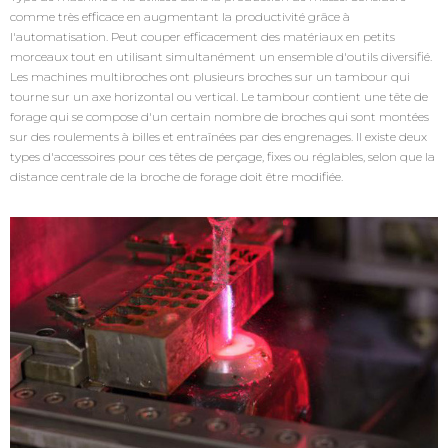
comme très efficace en augmentant la productivité grâce à
l'automatisation. Peut couper efficacement des matériaux en petits
morceaux tout en utilisant simultanément un ensemble d'outils diversifié.
Les machines multibroches ont plusieurs broches sur un tambour qui
tourne sur un axe horizontal ou vertical. Le tambour contient une tête de
forage qui se compose d'un certain nombre de broches qui sont montées
sur des roulements à billes et entraînées par des engrenages. Il existe deux
types d'accessoires pour ces têtes de perçage, fixes ou réglables, selon que la
distance centrale de la broche de forage doit être modifiée.