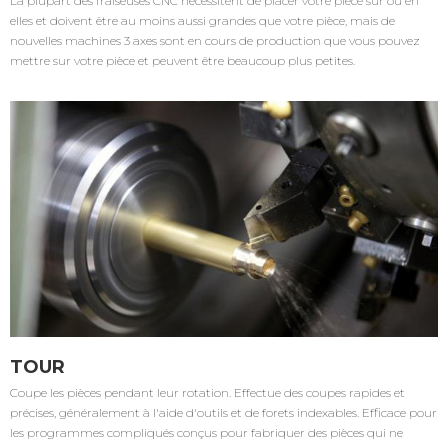
La plupart des fraiseuses CNC nécessitent de placer votre pièce sur ou en
elles et doivent être au moins aussi grandes que votre pièce, mais de
nouvelles machines 3 axes sont en cours de production que vous pouvez
mettre sur votre pièce et peuvent être beaucoup plus petites.
TOUR
Coupe les pièces pendant leur rotation. Effectue des coupes rapides et
précises, généralement à l'aide d'outils et de forets indexables. Efficace pour
les programmes compliqués conçus pour fabriquer des pièces qui ne