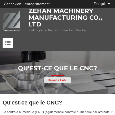
Connexion
enregistrement
Français
ZEHAN MACHINERY
MANUFACTURING CO.,
LTD
Making Your Product Ideas Into Reality
QU'EST-CE QUE L'ESTAMPAGE DES MÉTAUX?
QU'EST-CE QUE LE CNC?
Qu'est-ce que le CNC?
Le contrôle numérique (CNC) (également le contrôle numérique par ordinateur