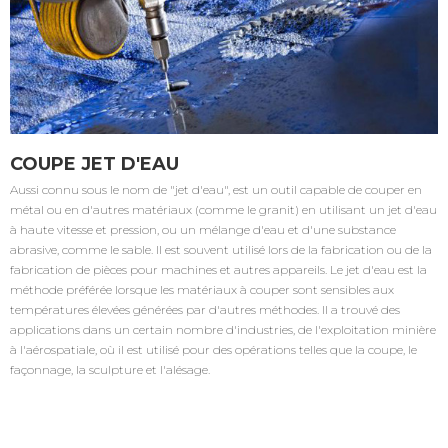
COUPE JET D'EAU
Aussi connu sous le nom de "jet d'eau", est un outil capable de couper en
métal ou en d'autres matériaux (comme le granit) en utilisant un jet d'eau
à haute vitesse et pression, ou un mélange d'eau et d'une substance
abrasive, comme le sable. Il est souvent utilisé lors de la fabrication ou de la
fabrication de pièces pour machines et autres appareils. Le jet d'eau est la
méthode préférée lorsque les matériaux à couper sont sensibles aux
températures élevées générées par d'autres méthodes. Il a trouvé des
applications dans un certain nombre d'industries, de l'exploitation minière
à l'aérospatiale, où il est utilisé pour des opérations telles que la coupe, le
façonnage, la sculpture et l'alésage.