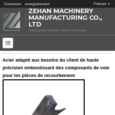
Connexion
enregistrement
Français
ZEHAN MACHINERY
MANUFACTURING CO.,
LTD
Making Your Product Ideas Into Reality
QU'EST-CE QUE L'ESTAMPAGE DES MÉTAUX?
Acier adapté aux besoins du client de haute
précision emboutissant des composants de voie
pour les pièces de recourbement