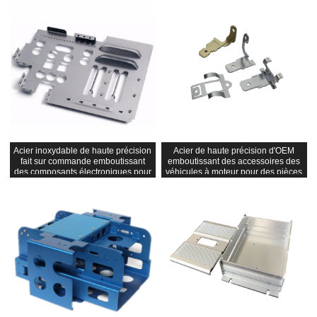
Acier inoxydable de haute précision
Acier de haute précision d'OEM
fait sur commande emboutissant
emboutissant des accessoires des
des composants électroniques pour
véhicules à moteur pour des pièces
loger des pièces
de parenthèse