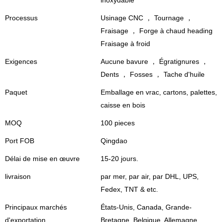
inoxydable
Processus
Usinage CNC ， Tournage ，
Fraisage ， Forge à chaud heading
Fraisage à froid
Exigences
Aucune bavure ， Égratignures ，
Dents ， Fosses ， Tache d'huile
Paquet
Emballage en vrac, cartons, palettes,
caisse en bois
MOQ
100 pieces
Port FOB
Qingdao
Délai de mise en œuvre
15-20 jours.
livraison
par mer, par air, par DHL, UPS,
Fedex, TNT & etc.
Principaux marchés
États-Unis, Canada, Grande-
d'exportation
Bretagne, Belgique, Allemagne,