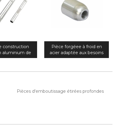
e construction
Pièce forgéee à froid en
n aluminium de
acier adaptée aux besoins
ision sur mesure
du client de haute précision
e d'enveloppe de
pour des pièces de pompe
t de pétrole
à huile
Pièces d'emboutissage étirées profondes