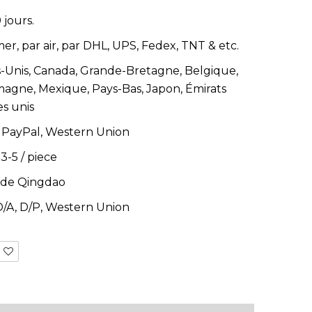
 jours.
er, par air, par DHL, UPS, Fedex, TNT & etc.
s-Unis, Canada, Grande-Bretagne, Belgique,
magne, Mexique, Pays-Bas, Japon, Émirats
es unis
T, PayPal, Western Union
 3-5
/
piece
 de Qingdao
 D/A, D/P, Western Union