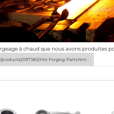
forgeage à chaud que nous avons produites po
.
m/products2097383/Hot-Forging-Parts.htm