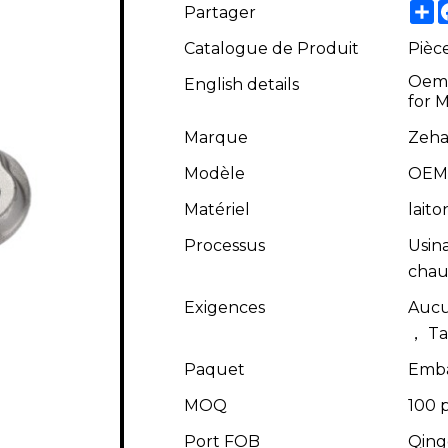
S
Partager
Catalogue de Produit
Pièc
Oem 
English details
for 
Marque
Zeha
Modèle
OEM
Matériel
lait
Processus
Usin
chau
Exigences
Aucu
， Ta
Paquet
Embal
MOQ
100 
Port FOB
Qing