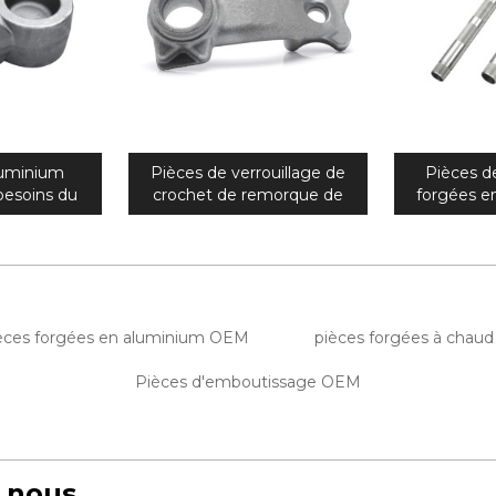
luminium
Pièces de verrouillage de
Pièces d
besoins du
crochet de remorque de
forgées e
moto de
pièce forgéee de
haute préc
e pièce
galvanisation de haute
pour la têt
e précision
précision adaptées aux
gisemen
besoins du client
èces forgées en aluminium OEM
pièces forgées à chaud
Pièces d'emboutissage OEM
 nous