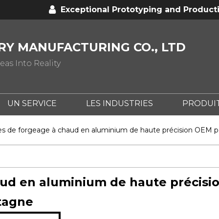
Exceptional Prototyping and Product
Y MANUFACTURING CO., LTD
as Into Reality
UN SERVICE
LES INDUSTRIES
PRODUI
 LE CNC?
QU'EST-CE QUE L'ESTAMPAGE DES M
es de forgeage à chaud en aluminium de haute précision OEM po
ud en aluminium de haute précisio
tagne