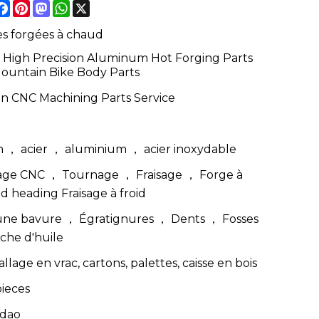
hare
Facebook
Pinterest
Mastodon
WhatsApp
X
es forgées à chaud
High Precision Aluminum Hot Forging Parts
Mountain Bike Body Parts
n CNC Machining Parts Service
on ， acier ， aluminium ， acier inoxydable
age CNC ， Tournage ， Fraisage ， Forge à
d heading Fraisage à froid
ne bavure ， Égratignures ， Dents ， Fosses
che d'huile
lage en vrac, cartons, palettes, caisse en bois
pieces
dao