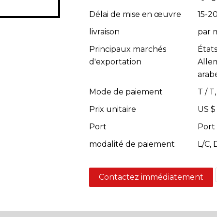
Délai de mise en œuvre
15-20
livraison
par m
Principaux marchés
État
d'exportation
Alle
arab
Mode de paiement
T / 
Prix unitaire
US $
Port
Port
modalité de paiement
L/C,
Contactez immédiatement