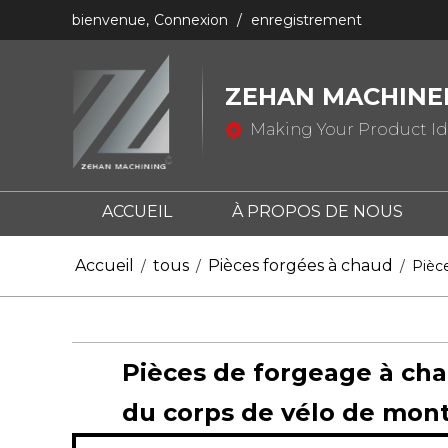
bienvenue,
Connexion
/
enregistrement
ZEHAN MACHINER
Making Your Product Ide
ACCUEIL
À PROPOS DE NOUS
NOUS CONTACTER
QU'EST-CE QUE
Accueil
tous
Pièces forgées à chaud
/
/
/
Pièc
QU'EST-CE QUE LE CASTING?
Pièces de forgeage à cha
du corps de vélo de mon