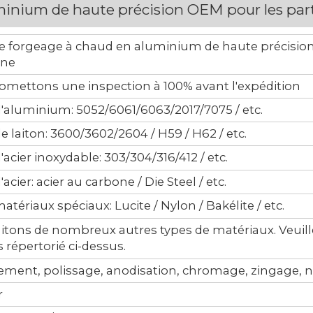
minium de haute précision OEM pour les par
e forgeage à chaud en aluminium de haute précision
ne
omettons une inspection à 100% avant l'expédition
d'aluminium: 5052/6061/6063/2017/7075 / etc.
de laiton: 3600/3602/2604 / H59 / H62 / etc.
d'acier inoxydable: 303/304/316/412 / etc.
'acier: acier au carbone / Die Steel / etc.
atériaux spéciaux: Lucite / Nylon / Bakélite / etc.
itons de nombreux autres types de matériaux. Veuille
s répertorié ci-dessus.
ement, polissage, anodisation, chromage, zingage, ni
r