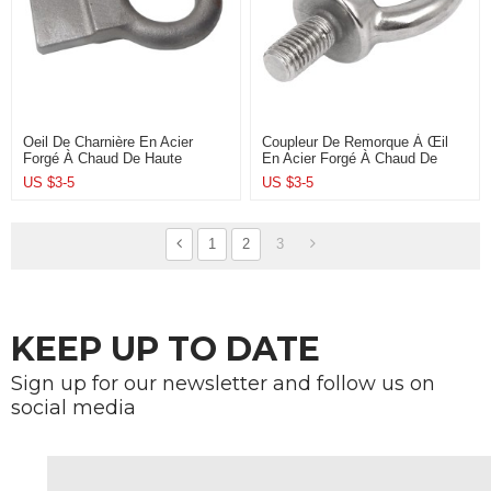
Oeil De Charnière En Acier
Coupleur De Remorque À Œil
Forgé À Chaud De Haute
En Acier Forgé À Chaud De
Précision Avec Bande Pour
Haute Précision Pour
US $
3-5
US $
3-5
Accessoires De Remorque
Accessoires De Remorque
1
2
3
KEEP UP TO DATE
Sign up for our newsletter and follow us on
social media