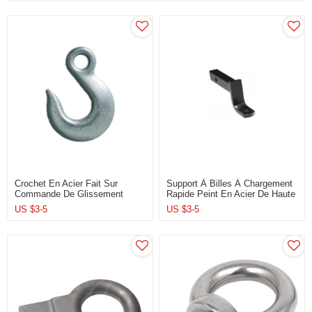
Crochet En Acier Fait Sur
Support À Billes À Chargement
Commande De Glissement
Rapide Peint En Acier De Haute
D'oeil De Pièce Forgéee De
Précision Personnalisé Pour
US $
3-5
US $
3-5
Haute Précision Pour Des
Accessoires De Remorque
Accessoires De Construction