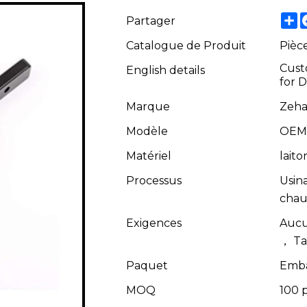
S
Partager
Catalogue de Produit
Pièc
Cust
English details
for 
Marque
Zeha
Modèle
OEM
Matériel
lait
Processus
Usin
chau
Exigences
Aucu
， Ta
Paquet
Embal
MOQ
100 