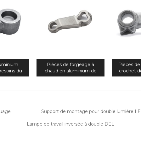
luminium
Pièces de forgeage à
Pièces de 
besoins du
chaud en aluminium de
crochet 
moto de
haute précision OEM pour
pièce
e pièce
les parties du corps de vélo
galvanis
e précision
de montagne
précisio
besoin
quage
Support de montage pour double lumière L
Lampe de travail inversée à double DEL