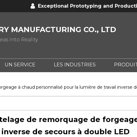
Exceptional Prototyping and Product
Y MANUFACTURING CO., LTD
as Into Reality
UN SERVICE
LES INDUSTRIES
PRODUI
 LE CNC?
QU'EST-CE QUE L'ESTAMPAGE DES M
eage à chaud personnalisé pour la lumière de travail inverse 
telage de remorquage de forgeage
l inverse de secours à double LED