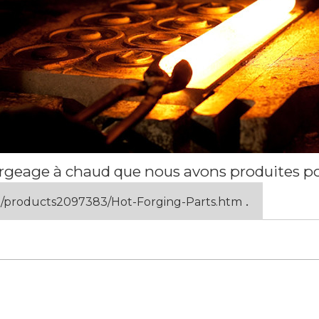
forgeage à chaud que nous avons produites po
.
m/products2097383/Hot-Forging-Parts.htm