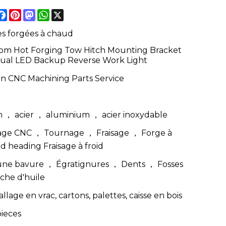
hare
Facebook
Pinterest
Mastodon
WhatsApp
X
es forgées à chaud
om Hot Forging Tow Hitch Mounting Bracket
Dual LED Backup Reverse Work Light
n CNC Machining Parts Service
on ， acier ， aluminium ， acier inoxydable
age CNC ， Tournage ， Fraisage ， Forge à
d heading Fraisage à froid
ne bavure ， Égratignures ， Dents ， Fosses
che d'huile
lage en vrac, cartons, palettes, caisse en bois
pieces