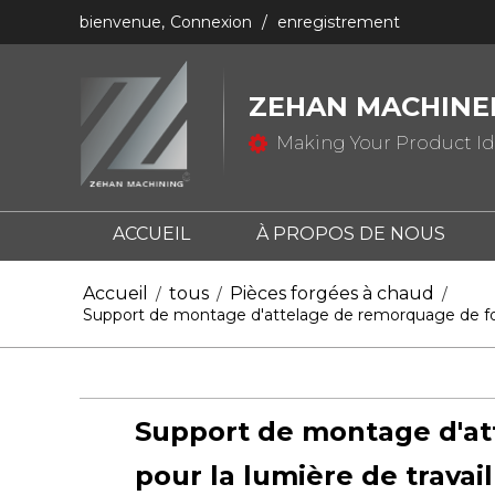
bienvenue,
Connexion
/
enregistrement
ZEHAN MACHINER
Making Your Product Ide
ACCUEIL
À PROPOS DE NOUS
NOUS CONTACTER
QU'EST-CE QUE
Accueil
tous
Pièces forgées à chaud
/
/
/
Support de montage d'attelage de remorquage de forg
QU'EST-CE QUE LE CASTING?
Support de montage d'at
pour la lumière de travai