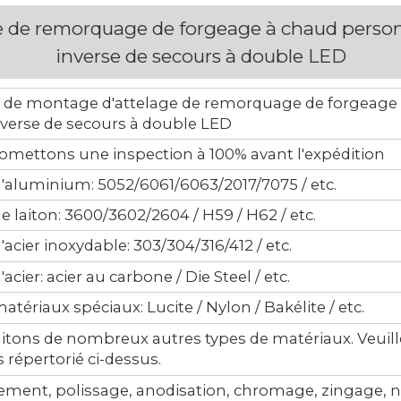
de remorquage de forgeage à chaud personna
inverse de secours à double LED
 de montage d'attelage de remorquage de forgeage à
inverse de secours à double LED
omettons une inspection à 100% avant l'expédition
d'aluminium: 5052/6061/6063/2017/7075 / etc.
de laiton: 3600/3602/2604 / H59 / H62 / etc.
d'acier inoxydable: 303/304/316/412 / etc.
'acier: acier au carbone / Die Steel / etc.
atériaux spéciaux: Lucite / Nylon / Bakélite / etc.
itons de nombreux autres types de matériaux. Veuille
s répertorié ci-dessus.
ement, polissage, anodisation, chromage, zingage, ni