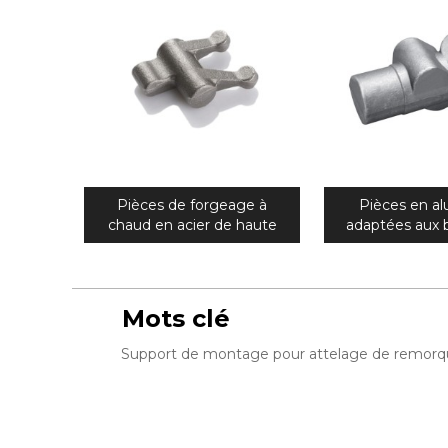
Pièces de forgeage à
Pièces en a
chaud en acier de haute
adaptées aux 
précision OEM pour arbre
client de 
d'hélice
motoneige d
forgéee de haut
Mots clé
Support de montage pour attelage de remor