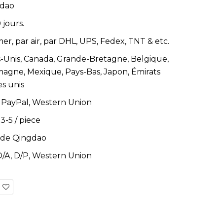
dao
 jours.
er, par air, par DHL, UPS, Fedex, TNT & etc.
s-Unis, Canada, Grande-Bretagne, Belgique,
magne, Mexique, Pays-Bas, Japon, Émirats
es unis
T, PayPal, Western Union
 3-5
/
piece
 de Qingdao
 D/A, D/P, Western Union