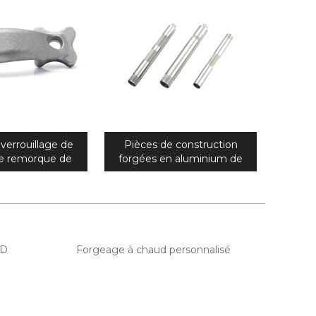
verrouillage de
Pièces de construction
de remorque de
forgées en aluminium de
 forgéee de
haute précision sur mesure
ation de haute
pour la tête d'enveloppe de
n adaptées aux
gisement de pétrole
s du client
ED
Forgeage à chaud personnalisé