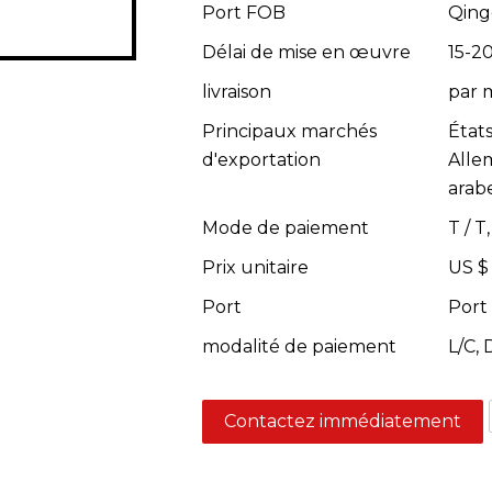
Port FOB
Qing
Délai de mise en œuvre
15-20
livraison
par m
Principaux marchés
État
d'exportation
Alle
arab
Mode de paiement
T / 
Prix unitaire
US $
Port
Port
modalité de paiement
L/C,
Contactez immédiatement