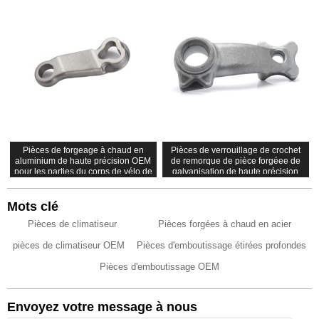
Pièces de forgeage à chaud en
Pièces de verrouillage de crochet
aluminium de haute précision OEM
de remorque de pièce forgéee de
pour les parties du corps de vélo de
galvanisation de haute précision
montagne
adaptées aux besoins du client
Mots clé
Pièces de climatiseur
Pièces forgées à chaud en acier
pièces de climatiseur OEM
Pièces d'emboutissage étirées profondes
Pièces d'emboutissage OEM
Envoyez votre message à nous