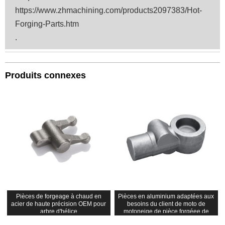
https://www.zhmachining.com/products2097383/Hot-
Forging-Parts.htm
.
Produits connexes
Pièces de forgeage à chaud en
Pièces en aluminium adaptées aux
acier de haute précision OEM pour
besoins du client de moto de
arbre d'hélice
motoneige de pièce forgéee de
haute précision