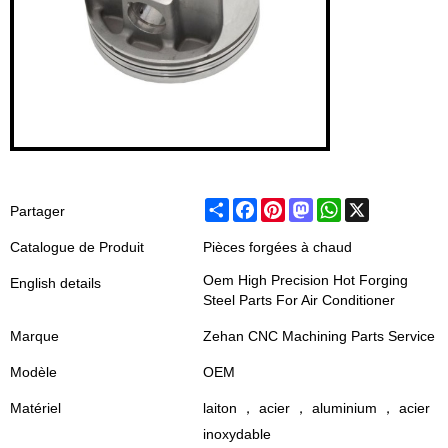
Share
Facebook
Pinterest
Mastodon
WhatsApp
X
Partager
Catalogue de Produit
Pièces forgées à chaud
Oem High Precision Hot Forging
English details
Steel Parts For Air Conditioner
Marque
Zehan CNC Machining Parts Service
Modèle
OEM
Matériel
laiton ， acier ， aluminium ， acier
inoxydable