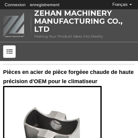
Connexion
enregistrement
Français
ZEHAN MACHINERY
MANUFACTURING CO.,
LTD
Making Your Product Ideas Into Reality
QU'EST-CE QUE L'ESTAMPAGE DES MÉTAUX?
Pièces en acier de pièce forgéee chaude de haute
précision d'OEM pour le climatiseur