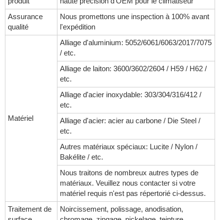
produit
haute précision d'OEM pour le climatiseur
Assurance
Nous promettons une inspection à 100% avant
qualité
l'expédition
Alliage d'aluminium: 5052/6061/6063/2017/7075
/ etc.
Alliage de laiton: 3600/3602/2604 / H59 / H62 /
etc.
Alliage d'acier inoxydable: 303/304/316/412 /
etc.
Matériel
Alliage d'acier: acier au carbone / Die Steel /
etc.
Autres matériaux spéciaux: Lucite / Nylon /
Bakélite / etc.
Nous traitons de nombreux autres types de
matériaux. Veuillez nous contacter si votre
matériel requis n'est pas répertorié ci-dessus.
Traitement de
Noircissement, polissage, anodisation,
surface
chromage, zingage, nickelage, teinture