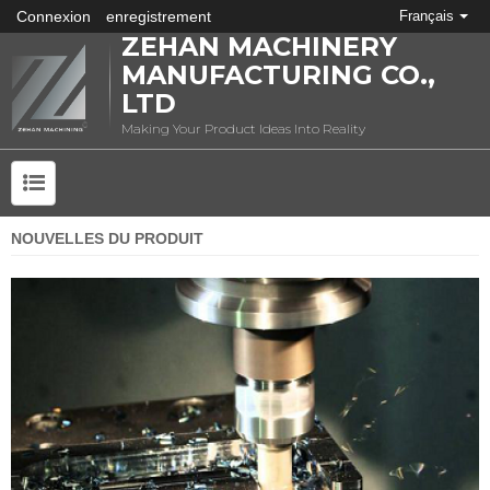
Connexion
enregistrement
Français
ZEHAN MACHINERY
MANUFACTURING CO.,
LTD
Making Your Product Ideas Into Reality
NOUVELLES DU PRODUIT
QU'EST-CE QUE L'ESTAMPAGE DES MÉTAUX?